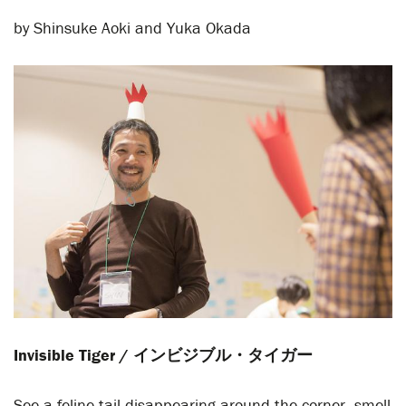
by Shinsuke Aoki and Yuka Okada
Invisible Tiger / インビジブル・タイガー
See a feline tail disappearing around the corner, smell