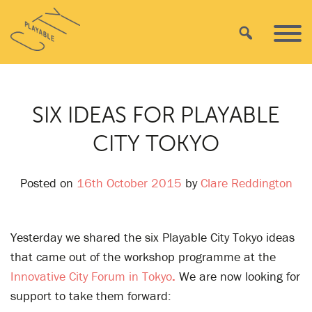
Skip
Playable
to
Search
Primar
City
content
Menu
SIX IDEAS FOR PLAYABLE
CITY TOKYO
Posted on
16th October 2015
by
Clare Reddington
Yesterday we shared the six Playable City Tokyo ideas
that came out of the workshop programme at the
Innovative City Forum in Tokyo
.
We are now looking for
support to take them forward: