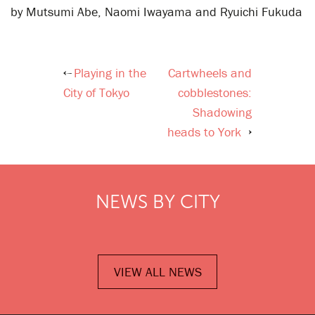
by Mutsumi Abe, Naomi Iwayama and Ryuichi Fukuda
Playing in the
Cartwheels and
Post
City of Tokyo
cobblestones:
navigation
Shadowing
heads to York
NEWS BY CITY
VIEW ALL NEWS